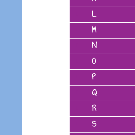
L
M
N
O
P
Q
R
S