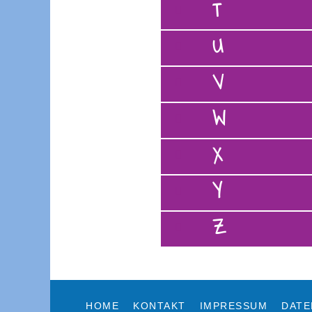
T
U
V
W
X
Y
Z
HOME
KONTAKT
IMPRESSUM
DATE