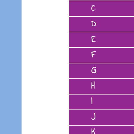
C
D
E
F
G
H
I
J
K